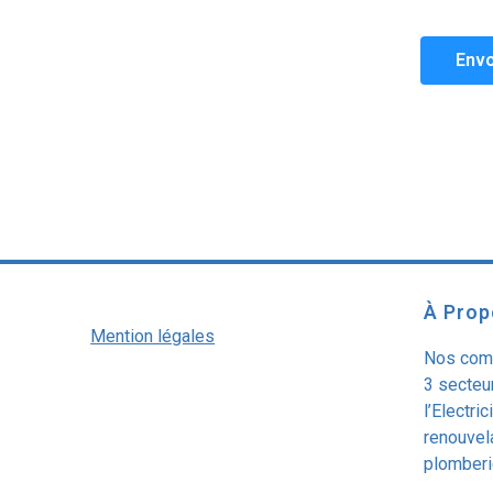
Envo
À Pro
Mention légales
Nos comp
3 secteur
l’Electri
renouvela
plomberi