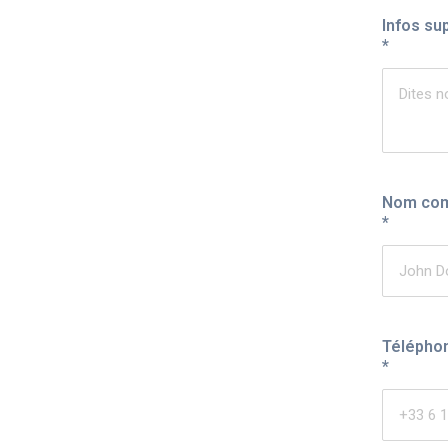
Infos su
*
Nom co
*
Télépho
*