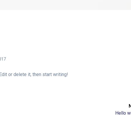
017
t or delete it, then start writing!
Next
Hello w
post: