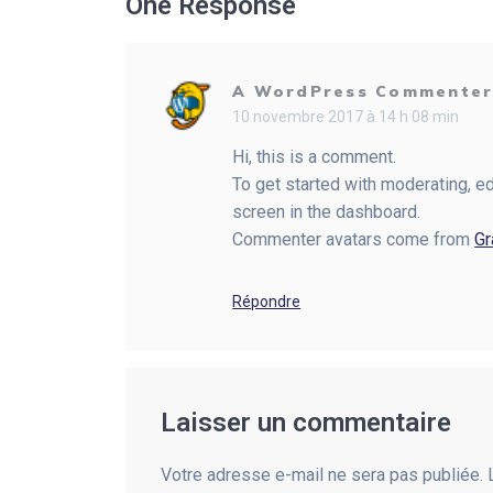
l’article
One Response
A WordPress Commente
10 novembre 2017 à 14 h 08 min
Hi, this is a comment.
To get started with moderating, e
screen in the dashboard.
Commenter avatars come from
Gr
Répondre
Laisser un commentaire
Votre adresse e-mail ne sera pas publiée.
L